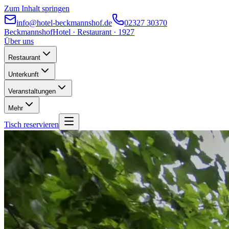
Zum Inhalt springen
info@hotel-beckmannshof.de
02327 30370
Beckmannshof
Hotel · Restaurant · 1927
Über uns
Restaurant
Unterkunft
Veranstaltungen
Mehr
Tisch reservieren