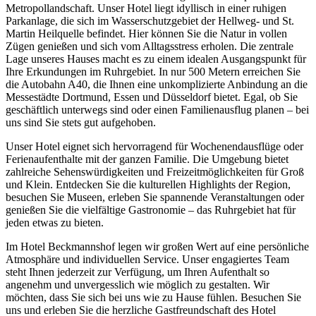
Metropollandschaft. Unser Hotel liegt idyllisch in einer ruhigen
Parkanlage, die sich im Wasserschutzgebiet der Hellweg- und St.
Martin Heilquelle befindet. Hier können Sie die Natur in vollen
Zügen genießen und sich vom Alltagsstress erholen. Die zentrale
Lage unseres Hauses macht es zu einem idealen Ausgangspunkt für
Ihre Erkundungen im Ruhrgebiet. In nur 500 Metern erreichen Sie
die Autobahn A40, die Ihnen eine unkomplizierte Anbindung an die
Messestädte Dortmund, Essen und Düsseldorf bietet. Egal, ob Sie
geschäftlich unterwegs sind oder einen Familienausflug planen – bei
uns sind Sie stets gut aufgehoben.
Unser Hotel eignet sich hervorragend für Wochenendausflüge oder
Ferienaufenthalte mit der ganzen Familie. Die Umgebung bietet
zahlreiche Sehenswürdigkeiten und Freizeitmöglichkeiten für Groß
und Klein. Entdecken Sie die kulturellen Highlights der Region,
besuchen Sie Museen, erleben Sie spannende Veranstaltungen oder
genießen Sie die vielfältige Gastronomie – das Ruhrgebiet hat für
jeden etwas zu bieten.
Im Hotel Beckmannshof legen wir großen Wert auf eine persönliche
Atmosphäre und individuellen Service. Unser engagiertes Team
steht Ihnen jederzeit zur Verfügung, um Ihren Aufenthalt so
angenehm und unvergesslich wie möglich zu gestalten. Wir
möchten, dass Sie sich bei uns wie zu Hause fühlen. Besuchen Sie
uns und erleben Sie die herzliche Gastfreundschaft des Hotel